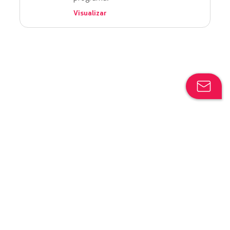
Visualizar
¿Qué es el Club LATAM Pass?
Lite
Basic
Prime
Deluxe
Deluxe
© 2026 // LATAM AIRLINES GROUP
¿Qué son los
Boosters
?
S.A.
All Rights Reserved.