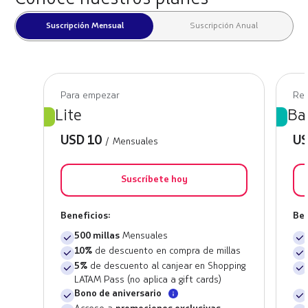
Suscripción Mensual
Suscripción Anual
Para empezar
Rec
Lite
Ba
USD
10
U
/ Mensuales
Suscríbete hoy
Beneficios:
Ben
500 millas
Mensuales
10%
de descuento en compra de millas
5%
de descuento al canjear en Shopping
LATAM Pass (no aplica a gift cards)
Bono de aniversario